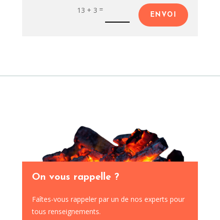
=
13 + 3
ENVOI
On vous rappelle ?
Faîtes-vous rappeler par un de nos experts pour
tous renseignements.